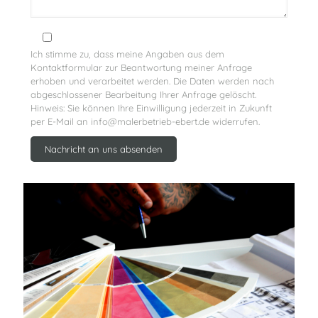
Ich stimme zu, dass meine Angaben aus dem
Kontaktformular zur Beantwortung meiner Anfrage
erhoben und verarbeitet werden. Die Daten werden nach
abgeschlossener Bearbeitung Ihrer Anfrage gelöscht.
Hinweis: Sie können Ihre Einwilligung jederzeit in Zukunft
per E-Mail an info@malerbetrieb-ebert.de widerrufen.