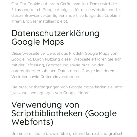
Opt-Out-Cookie auf Ihrem Gerät installiert. Damit wird die
Erfassung durch Google Analytics für diese Website und für
diesen Browser zukünftig verhindert, so lange das Cookie in
Ihrem Browser installiert bleibt.
Datenschutzerklärung
Google Maps
Diese Webseite verwendet das Produkt Google Maps von
Google Inc. Durch Nutzung dieser Webseite erklären Sie sich
mit der Erfassung, Bearbeitung sowie Nutzung der
automatisiert erhobenen Daten durch Google Inc, deren
Vertreter sowie Dritter einverstanden.
Die Nutzungsbedingungen von Google Maps finden sie unter
„Nutzungsbedingungen von Google Maps“.
Verwendung von
Scriptbibliotheken (Google
Webfonts)
Um unsere Inhalte browserübergreifend korrekt und grafisch