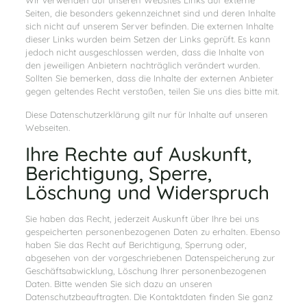
Wir verwenden auf unseren Websites Links auf externe
Seiten, die besonders gekennzeichnet sind und deren Inhalte
sich nicht auf unserem Server befinden. Die externen Inhalte
dieser Links wurden beim Setzen der Links geprüft. Es kann
jedoch nicht ausgeschlossen werden, dass die Inhalte von
den jeweiligen Anbietern nachträglich verändert wurden.
Sollten Sie bemerken, dass die Inhalte der externen Anbieter
gegen geltendes Recht verstoßen, teilen Sie uns dies bitte mit.
Diese Datenschutzerklärung gilt nur für Inhalte auf unseren
Webseiten.
Ihre Rechte auf Auskunft,
Berichtigung, Sperre,
Löschung und Widerspruch
Sie haben das Recht, jederzeit Auskunft über Ihre bei uns
gespeicherten personenbezogenen Daten zu erhalten. Ebenso
haben Sie das Recht auf Berichtigung, Sperrung oder,
abgesehen von der vorgeschriebenen Datenspeicherung zur
Geschäftsabwicklung, Löschung Ihrer personenbezogenen
Daten. Bitte wenden Sie sich dazu an unseren
Datenschutzbeauftragten. Die Kontaktdaten finden Sie ganz