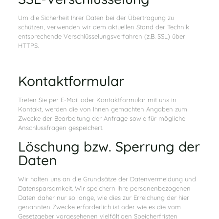
Um die Sicherheit Ihrer Daten bei der Übertragung zu
schützen, verwenden wir dem aktuellen Stand der Technik
entsprechende Verschlüsselungsverfahren (z.B. SSL) über
HTTPS.
Kontaktformular
Treten Sie per E-Mail oder Kontaktformular mit uns in
Kontakt, werden die von Ihnen gemachten Angaben zum
Zwecke der Bearbeitung der Anfrage sowie für mögliche
Anschlussfragen gespeichert.
Löschung bzw. Sperrung der
Daten
Wir halten uns an die Grundsätze der Datenvermeidung und
Datensparsamkeit. Wir speichern Ihre personenbezogenen
Daten daher nur so lange, wie dies zur Erreichung der hier
genannten Zwecke erforderlich ist oder wie es die vom
Gesetzgeber vorgesehenen vielfältigen Speicherfristen