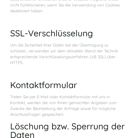
nicht funktionieren, wenn Sie die Verwendung von Cookies
deaktiviert haben.
SSL-Verschlüsselung
Um die Sicherheit Ihrer Daten bei der Übertragung zu
schützen, verwenden wir dem aktuellen Stand der Technik
entsprechende Verschlüsselungsverfahren (z.B. SSL) über
HTTPS.
Kontaktformular
Treten Sie per E-Mail oder Kontaktformular mit uns in
Kontakt, werden die von Ihnen gemachten Angaben zum
Zwecke der Bearbeitung der Anfrage sowie für mögliche
Anschlussfragen gespeichert.
Löschung bzw. Sperrung der
Daten