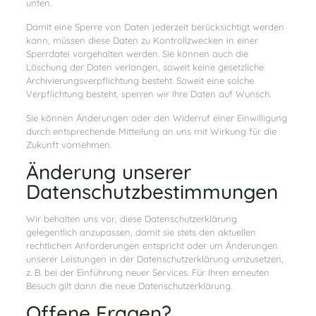
unten.
Damit eine Sperre von Daten jederzeit berücksichtigt werden
kann, müssen diese Daten zu Kontrollzwecken in einer
Sperrdatei vorgehalten werden. Sie können auch die
Löschung der Daten verlangen, soweit keine gesetzliche
Archivierungsverpflichtung besteht. Soweit eine solche
Verpflichtung besteht, sperren wir Ihre Daten auf Wunsch.
Sie können Änderungen oder den Widerruf einer Einwilligung
durch entsprechende Mitteilung an uns mit Wirkung für die
Zukunft vornehmen.
Änderung unserer
Datenschutzbestimmungen
Wir behalten uns vor, diese Datenschutzerklärung
gelegentlich anzupassen, damit sie stets den aktuellen
rechtlichen Anforderungen entspricht oder um Änderungen
unserer Leistungen in der Datenschutzerklärung umzusetzen,
z. B. bei der Einführung neuer Services. Für Ihren erneuten
Besuch gilt dann die neue Datenschutzerklärung.
Offene Fragen?