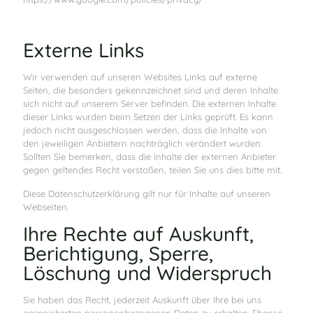
Externe Links
Wir verwenden auf unseren Websites Links auf externe
Seiten, die besonders gekennzeichnet sind und deren Inhalte
sich nicht auf unserem Server befinden. Die externen Inhalte
dieser Links wurden beim Setzen der Links geprüft. Es kann
jedoch nicht ausgeschlossen werden, dass die Inhalte von
den jeweiligen Anbietern nachträglich verändert wurden.
Sollten Sie bemerken, dass die Inhalte der externen Anbieter
gegen geltendes Recht verstoßen, teilen Sie uns dies bitte mit.
Diese Datenschutzerklärung gilt nur für Inhalte auf unseren
Webseiten.
Ihre Rechte auf Auskunft,
Berichtigung, Sperre,
Löschung und Widerspruch
Sie haben das Recht, jederzeit Auskunft über Ihre bei uns